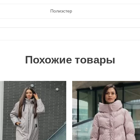
Полиэстер
Похожие товары
Добавить
Добави
в
в
избранное
избран