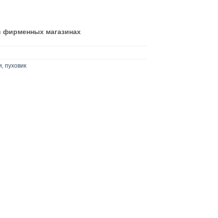
в фирменных магазинах
и
,
пуховик