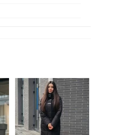
ть
Добавить
в
ное
избранное